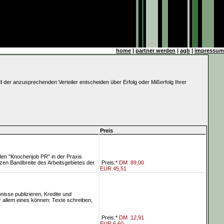
home
|
partner werden
|
agb
|
impressum
l
der anzusprechenden Verteiler entscheiden über Erfolg oder Mißerfolg Ihrer
Preis
n "Knochenjob PR" in der Praxis
anzen Bandbreite des Arbeitsgebietes der
Preis:*
DM
89,00
EUR 45,51
isse publizieren, Kredite und
 allem eines können: Texte schreiben,
Preis:*
DM
12,91
EUR 6,60