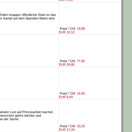
iten knapper öffentlicher Etats ist das
Der Kampf auf dem Spenden-Markt wird
Preis:*
DM
19,80
EUR 10,12
Preis:*
DM
77,85
EUR 39,80
Preis:*
DM
16,90
EUR 8,64
rbänden Lust auf Pressearbeit machen
nmenschen geht's leichter und
 an der Sache
Preis:*
DM
33,25
EUR 17,00