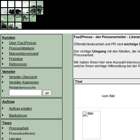
Fax2Presse - der Presseverteiler - Literat
Kunden
Über Fax2Presse
Öffentlichkeitsarbeit und PR sind
wichtige
B
Pressemitteilung
Der richtige
Umgang
mit den Medien, die ri
Massenfaxversand
Pressearbeit.
Preisliste
Wir haben Ihnen hier eine Auswahl interes
Referenzen
welche Ihnen wichtige Hilfestellung bei der 
Verteiler
Verteiler-Übersicht
Titel
Verteiler-Kategorien
Redaktionssuche
kein Bild
Auftrag
Auftrag erteilen
Bankeinzug
Tipps
Pressearbeit
Pressekonferenz
Literatur