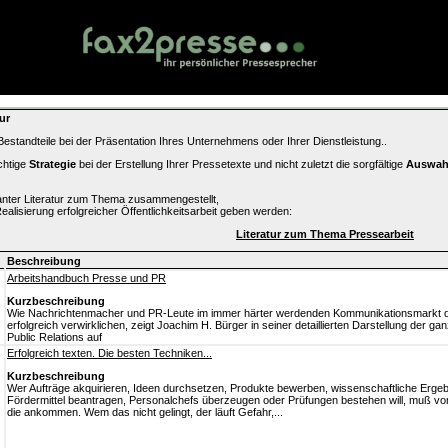
ur
estandteile bei der Präsentation Ihres Unternehmens oder Ihrer Dienstleistung..
chtige
Strategie
bei der Erstellung Ihrer Pressetexte und nicht zuletzt die sorgfältige
Auswah
santer Literatur zum Thema zusammengestellt,
Realisierung erfolgreicher Öffentlichkeitsarbeit geben werden:
Literatur zum Thema Pressearbeit
Beschreibung
Arbeitshandbuch Presse und PR
Kurzbeschreibung
Wie Nachrichtenmacher und PR-Leute im immer härter werdenden Kommunikationsmarkt de
erfolgreich verwirklichen, zeigt Joachim H. Bürger in seiner detaillierten Darstellung der g
Public Relations auf
Erfolgreich texten. Die besten Techniken...
Kurzbeschreibung
Wer Aufträge akquirieren, Ideen durchsetzen, Produkte bewerben, wissenschaftliche Ergebn
Fördermittel beantragen, Personalchefs überzeugen oder Prüfungen bestehen will, muß vor
die ankommen. Wem das nicht gelingt, der läuft Gefahr,...