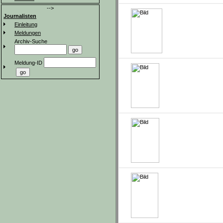
-->
Journalisten
Einleitung
Meldungen
Archiv-Suche
Meldung-ID