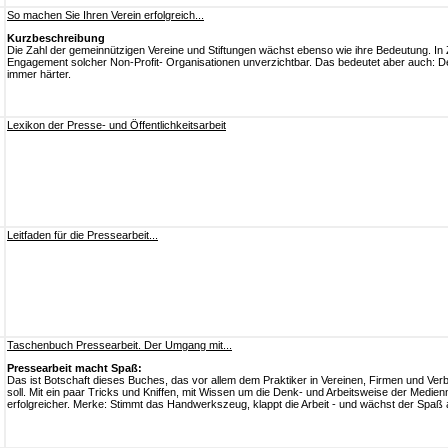
So machen Sie Ihren Verein erfolgreich...
Kurzbeschreibung
Die Zahl der gemeinnützigen Vereine und Stiftungen wächst ebenso wie ihre Bedeutung. In Ze
Engagement solcher Non-Profit- Organisationen unverzichtbar. Das bedeutet aber auch: 
immer härter.
Lexikon der Presse- und Öffentlichkeitsarbeit
Leitfaden für die Pressearbeit...
Taschenbuch Pressearbeit. Der Umgang mit...
Pressearbeit macht Spaß:
Das ist Botschaft dieses Buches, das vor allem dem Praktiker in Vereinen, Firmen und Ve
soll. Mit ein paar Tricks und Kniffen, mit Wissen um die Denk- und Arbeitsweise der Medie
erfolgreicher. Merke: Stimmt das Handwerkszeug, klappt die Arbeit - und wächst der Spaß